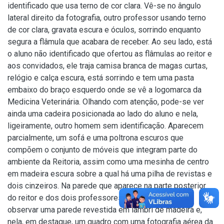
identificado que usa terno de cor clara. Vê-se no ângulo
lateral direito da fotografia, outro professor usando terno
de cor clara, gravata escura e óculos, sorrindo enquanto
segura a flâmula que acabara de receber. Ao seu lado, está
o aluno não identificado que ofertou as flâmulas ao reitor e
aos convidados, ele traja camisa branca de magas curtas,
relógio e calça escura, está sorrindo e tem uma pasta
embaixo do braço esquerdo onde se vê a logomarca da
Medicina Veterinária. Olhando com atenção, pode-se ver
ainda uma cadeira posicionada ao lado do aluno e nela,
ligeiramente, outro homem sem identificação. Aparecem
parcialmente, um sofá e uma poltrona escuros que
compõem o conjunto de móveis que integram parte do
ambiente da Reitoria, assim como uma mesinha de centro
em madeira escura sobre a qual há uma pilha de revistas e
dois cinzeiros. Na parede que aparece na parte posterior
do reitor e dos dois professores alemães, pode-se
observar uma parede revestida em lambri de madeira e,
nela, em destaque, um quadro com uma fotografia aérea da