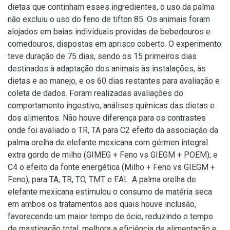
dietas que continham esses ingredientes, o uso da palma
não excluiu o uso do feno de tifton 85. Os animais foram
alojados em baias individuais providas de bebedouros e
comedouros, dispostas em aprisco coberto. O experimento
teve duração de 75 dias, sendo os 15 primeiros dias
destinados à adaptação dos animais às instalações, às
dietas e ao manejo, e os 60 dias restantes para avaliação e
coleta de dados. Foram realizadas avaliações do
comportamento ingestivo, análises químicas das dietas e
dos alimentos. Não houve diferença para os contrastes
onde foi avaliado o TR, TA para C2 efeito da associação da
palma orelha de elefante mexicana com gérmen integral
extra gordo de milho (GIMEG + Feno vs GIEGM + POEM); e
C4 o efeito da fonte energética (Milho + Feno vs GIEGM +
Feno), para TA, TR, TO, TMT e EAL. A palma orelha de
elefante mexicana estimulou o consumo de matéria seca
em ambos os tratamentos aos quais houve inclusão,
favorecendo um maior tempo de ócio, reduzindo o tempo
de mastigação total, melhora a eficiência de alimentação e