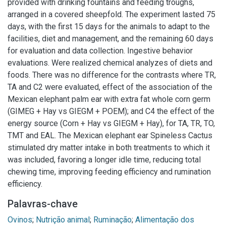
provided with drinking fountains and feeding troughs,
arranged in a covered sheepfold. The experiment lasted 75
days, with the first 15 days for the animals to adapt to the
facilities, diet and management, and the remaining 60 days
for evaluation and data collection. Ingestive behavior
evaluations. Were realized chemical analyzes of diets and
foods. There was no difference for the contrasts where TR,
TA and C2 were evaluated, effect of the association of the
Mexican elephant palm ear with extra fat whole corn germ
(GIMEG + Hay vs GIEGM + POEM); and C4 the effect of the
energy source (Corn + Hay vs GIEGM + Hay), for TA, TR, TO,
TMT and EAL. The Mexican elephant ear Spineless Cactus
stimulated dry matter intake in both treatments to which it
was included, favoring a longer idle time, reducing total
chewing time, improving feeding efficiency and rumination
efficiency.
Palavras-chave
Ovinos
;
Nutrição animal
;
Ruminação
;
Alimentação dos