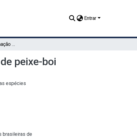
Entrar
Chave para der terminação das especies brasileiras de peixe-boi
 de peixe-boi
das espécies
 brasileiras de