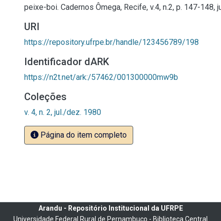
peixe-boi. Cadernos Ômega, Recife, v.4, n.2, p. 147-148, j
URI
https://repository.ufrpe.br/handle/123456789/198
Identificador dARK
https://n2t.net/ark:/57462/001300000mw9b
Coleções
v. 4, n. 2, jul./dez. 1980
Página do item completo
Arandu - Repositório Institucional da UFRPE
Universidade Federal Rural de Pernambuco - Biblioteca Central