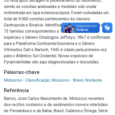
foi feita após secagem e peneiramento do sedimento ,
sendo as conchas analisadas e medidas sob ocular
milimetrada em lupa estereoscópica. Foram estudadas um
total de 9.000 conchas pertencentes às classes
Gastropoda e Bivalvia. Identificaram-se representantes de
73 famílias correspondentes a 141 gêneros e 225
espécies o Gênero Omalogyra Jeffreys, 1867 é confirmado
para a Plataforma Continental brasileira e o Gênero
Vitrinorbis Dall e Bartsch, 1945 é citado pela primeira vez
para o Atlântico Sul Ocidental. Novas espécies de
Pyramidellidae são aqui diagnosticadas e discutidas.
Palavras-chave
Moluscos - Classificação
;
Moluscos - Brasil, Nordeste
Referência
Barros, Jose Carlos Nascimento de. Moluscos recentes
dos recifes costeiros e de sedimentos moveis intertidais
de Pernambuco e da Bahia, Brasil. Cadernos Ômega. Série