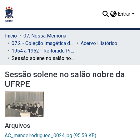
Entrar
Início
07. Nossa Memória
07.2 - Coleção Imagética do SIB
Acervo Histórico
1954 a 1962 - Reitorado Prof. Manuel Rodrigues Filho
Sessão solene no salão nobre da UFRPE
Sessão solene no salão nobre da
UFRPE
Arquivos
AC_manoelrodrigues_0024.jpg
(95.59 KB)