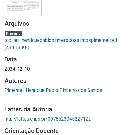
Arquivos
Primário
tcc_art_henriquepablopinheirodossantospimentel.pdf
(434.13 KB)
Data
2024-12-10
Autores
Pimentel, Henrique Pablo Pinheiro dos Santos
Lattes da Autoria
http://lattes.cnpq.br/0078523045227122
Orientação Docente