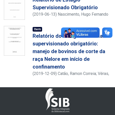
Supervisionado Obrigatório
(
2019-06-13
)
Nascimento, Hugo Fernando
Araújo do
;
Carvalho, Francisco Fernando
Ramos de
;
Item
http://lattes.cnpq.br/8552194153767195
;
Relatório do estágio curricular
http://lattes.cnpq.br/4011530135756687
supervisionado obrigatório:
manejo de bovinos de corte da
raça Nelore em início de
confinamento
(
2019-12-09
)
Catão, Ramon Correia
;
Véras,
Robson Magno Liberal
;
http://lattes.cnpq.br/2405716901085095
;
http://lattes.cnpq.br/8611155810158567