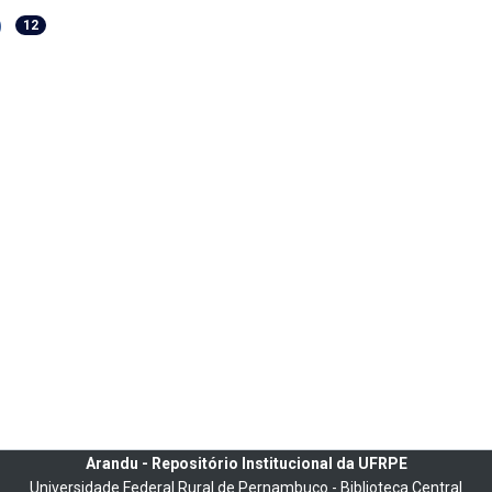
)
12
Arandu - Repositório Institucional da UFRPE
Universidade Federal Rural de Pernambuco - Biblioteca Central