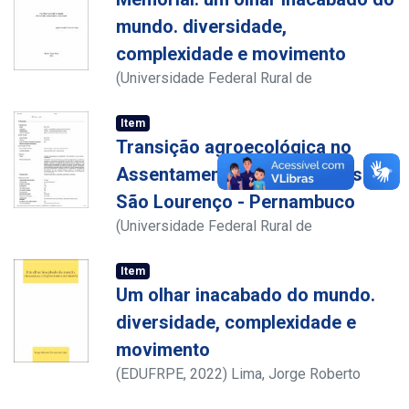
mundo. diversidade,
complexidade e movimento
(
Universidade Federal Rural de
Pernambuco
,
2021
)
Lima, Jorge Roberto
Tavares de
;
Item
http://lattes.cnpq.br/7869246790295927
;
Transição agroecológica no
Bergamasco, Sônia Maria Pessoa Pereira
;
Assentamento Chico Mendes III
http://lattes.cnpq.br/8863899187043019htt
São Lourenço - Pernambuco
p://lattes.cnpq.br/8863899187043019
;
(
Universidade Federal Rural de
Lima, Albenise de Oliveira
;
Pernambuco (SEDE); Pró-Reitoria de
http://lattes.cnpq.br/7796825725927994htt
Atividades de Extensão
,
2011
)
Lima, Jorge
Item
p://lattes.cnpq.br/7796825725927994
;
Roberto Tavares de
Um olhar inacabado do mundo.
Pereira, Henrique dos Santos
;
http://lattes.cnpq.br/7796825725927994
;
diversidade, complexidade e
Callou, Ângelo Brás Fernandes
;
movimento
http://lattes.cnpq.br/9224131416590265
(
EDUFRPE
,
2022
)
Lima, Jorge Roberto
Tavares de